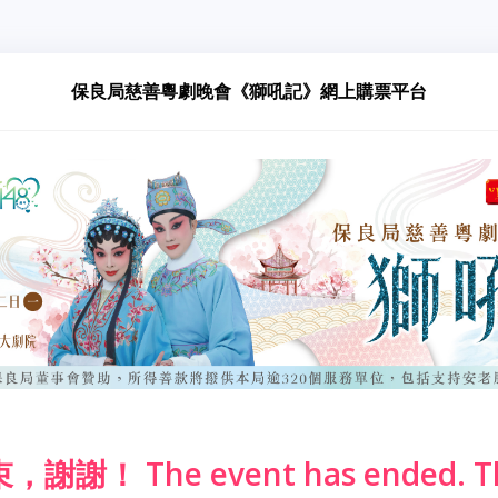
保良局慈善粵劇晚會《獅吼記》網上購票平台
謝！ The event has ended. Th